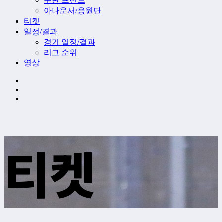
구단 프런트
아나운서/응원단
티켓
일정/결과
경기 일정/결과
리그 순위
영상
티켓