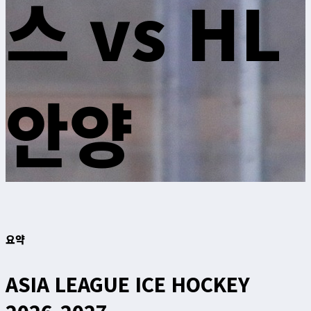
스 vs HL
안양
요약
ASIA LEAGUE ICE HOCKEY