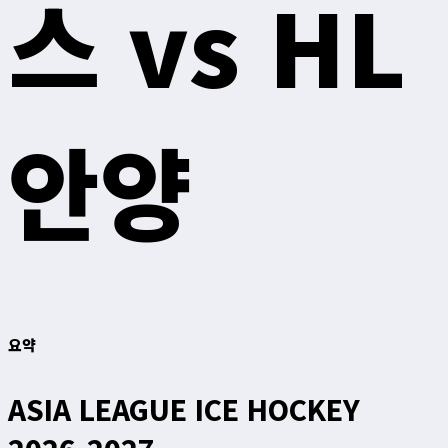
스 vs HL
안양
요약
ASIA LEAGUE ICE HOCKEY