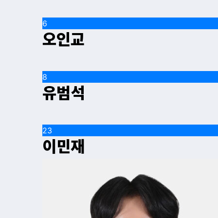
6
오인교
8
유범석
23
이민재