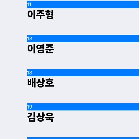
11
이주형
13
이영준
18
배상호
19
김상욱