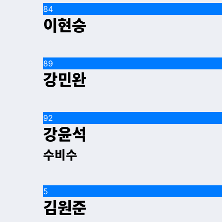
84
이현승
89
강민완
92
강윤석
수비수
5
김원준