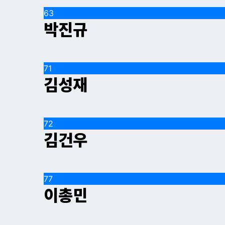
63
박진규
71
김성재
72
김건우
77
이총민