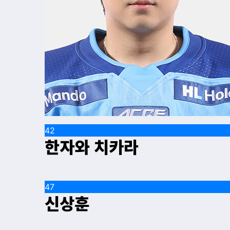
42
한자와 치카라
47
신상훈