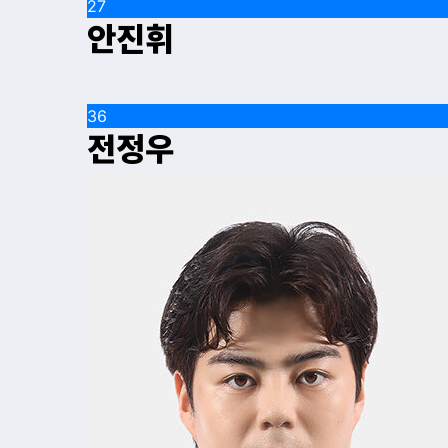
27
안진휘
36
전정우