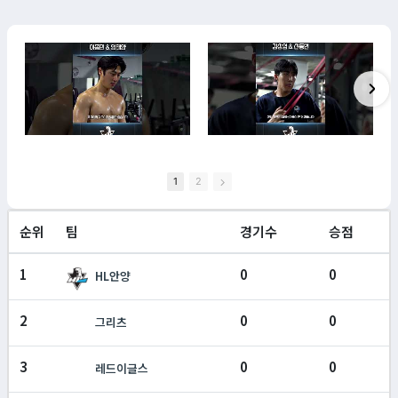
11:16
11:39
1
2
순위
팀
경기수
승점
1
0
0
HL안양
2
0
0
그리츠
3
0
0
레드이글스