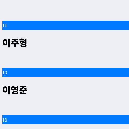
11
이주형
13
이영준
18