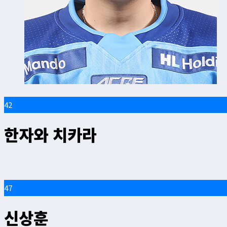
42
한자와 치카라
47
신상훈