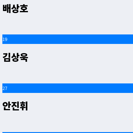
배상호
19
김상욱
27
안진휘