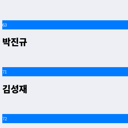
63
박진규
71
김성재
72