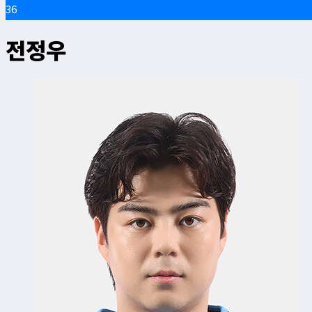
36
전정우