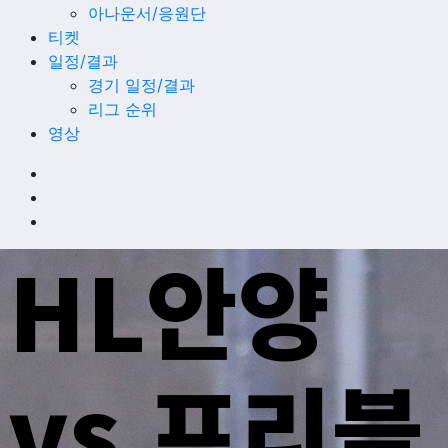
아나운서/응원단
티켓
일정/결과
경기 일정/결과
리그 순위
영상
HL안양
vs 프리블