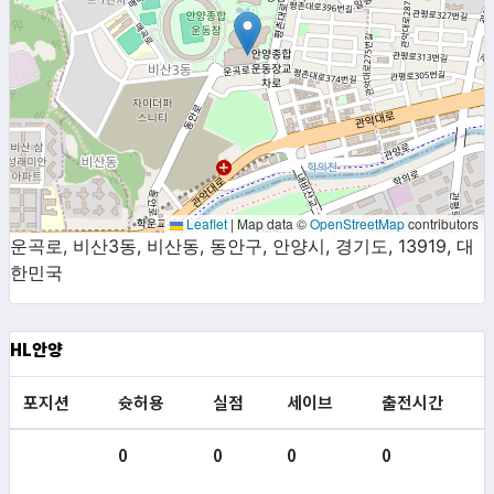
Leaflet
|
Map data ©
OpenStreetMap
contributors
운곡로, 비산3동, 비산동, 동안구, 안양시, 경기도, 13919, 대
한민국
HL안양
포지션
슛허용
실점
세이브
출전시간
0
0
0
0