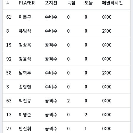
#
PLAYER
포지션
득점
도움
페널티시간
61
이돈구
수비수
0
0
0:00
8
유범석
수비수
0
0
2:00
19
김상욱
공격수
0
0
0:00
92
강윤석
공격수
0
0
0:00
58
남희두
수비수
0
0
2:00
3
송형철
수비수
0
0
0:00
63
박진규
공격수
2
0
0:00
13
이영준
공격수
0
2
0:00
27
안진휘
공격수
0
1
0:00