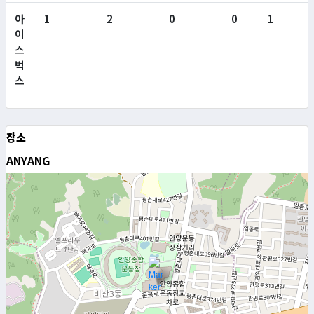
아
1
2
0
0
1
이
스
벅
스
장소
ANYANG