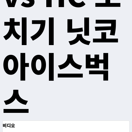
치기 닛코
아이스벅
스
비디오