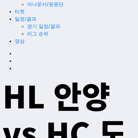
아나운서/응원단
티켓
일정/결과
경기 일정/결과
리그 순위
영상
HL 안양
vs HC 도