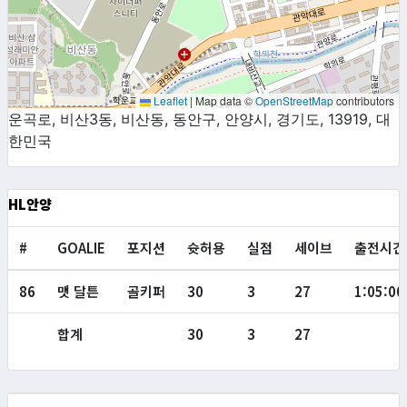
Leaflet
|
Map data ©
OpenStreetMap
contributors
운곡로, 비산3동, 비산동, 동안구, 안양시, 경기도, 13919, 대
한민국
HL안양
#
GOALIE
포지션
슛허용
실점
세이브
출전시간
86
맷 달튼
골키퍼
30
3
27
1:05:00
합계
30
3
27