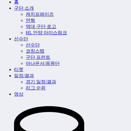
홈
구단 소개
캐치프레이즈
연혁
역대 구단 로고
HL 안양 아이스링크
선수단
선수단
코칭스텝
구단 프런트
아나운서/응원단
티켓
일정/결과
경기 일정/결과
리그 순위
영상