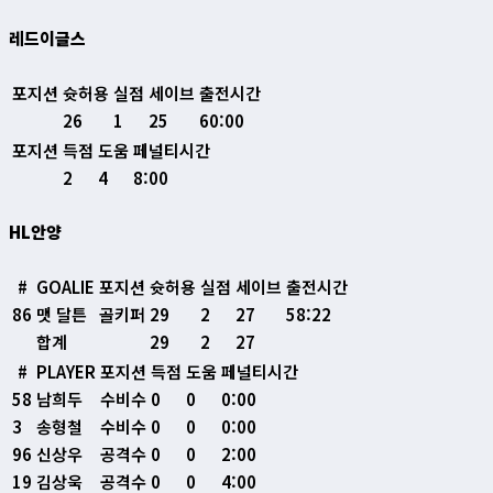
레드이글스
포지션
슛허용
실점
세이브
출전시간
26
1
25
60:00
포지션
득점
도움
페널티시간
2
4
8:00
HL안양
#
GOALIE
포지션
슛허용
실점
세이브
출전시간
86
맷 달튼
골키퍼
29
2
27
58:22
합계
29
2
27
#
PLAYER
포지션
득점
도움
페널티시간
58
남희두
수비수
0
0
0:00
3
송형철
수비수
0
0
0:00
96
신상우
공격수
0
0
2:00
19
김상욱
공격수
0
0
4:00