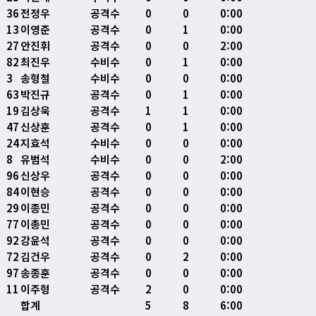
36
전정우
공격수
0
0
0:00
13
이영준
공격수
0
1
0:00
27
안진휘
공격수
0
0
2:00
82
최진우
수비수
0
1
0:00
3
송형철
수비수
0
0
0:00
63
박진규
공격수
0
1
0:00
19
김상욱
공격수
1
1
0:00
47
신상훈
공격수
0
1
0:00
24
지효석
수비수
0
0
0:00
8
유범석
수비수
0
0
2:00
96
신상우
공격수
0
0
0:00
84
이현승
공격수
0
0
0:00
29
이종민
공격수
0
0
0:00
77
이총민
공격수
0
0
0:00
92
강윤석
공격수
0
0
0:00
72
김건우
공격수
0
2
0:00
97
송종훈
공격수
0
0
0:00
11
이주형
공격수
2
0
0:00
합계
5
8
6:00