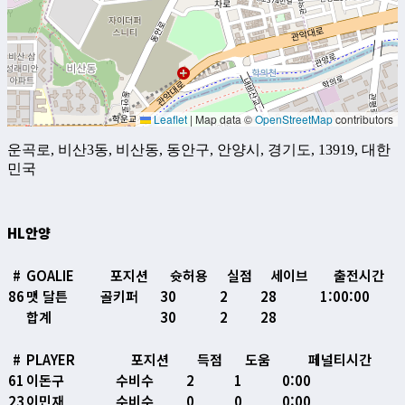
Leaflet
|
Map data ©
OpenStreetMap
contributors
운곡로, 비산3동, 비산동, 동안구, 안양시, 경기도, 13919, 대한
민국
HL안양
#
GOALIE
포지션
슛허용
실점
세이브
출전시간
86
맷 달튼
골키퍼
30
2
28
1:00:00
합계
30
2
28
#
PLAYER
포지션
득점
도움
페널티시간
61
이돈구
수비수
2
1
0:00
23
이민재
수비수
0
0
0:00