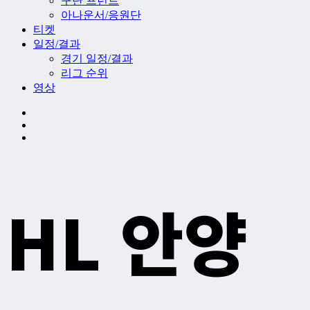
구단 프런트
아나운서/응원단
티켓
일정/결과
경기 일정/결과
리그 순위
영상
HL 안양