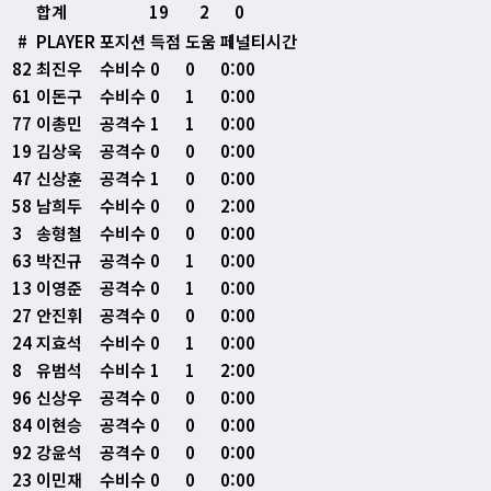
합계
19
2
0
#
PLAYER
포지션
득점
도움
페널티시간
82
최진우
수비수
0
0
0:00
61
이돈구
수비수
0
1
0:00
77
이총민
공격수
1
1
0:00
19
김상욱
공격수
0
0
0:00
47
신상훈
공격수
1
0
0:00
58
남희두
수비수
0
0
2:00
3
송형철
수비수
0
0
0:00
63
박진규
공격수
0
1
0:00
13
이영준
공격수
0
1
0:00
27
안진휘
공격수
0
0
0:00
24
지효석
수비수
0
1
0:00
8
유범석
수비수
1
1
2:00
96
신상우
공격수
0
0
0:00
84
이현승
공격수
0
0
0:00
92
강윤석
공격수
0
0
0:00
23
이민재
수비수
0
0
0:00