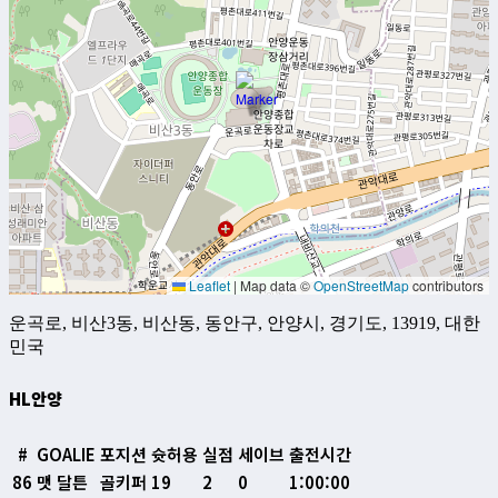
Leaflet
|
Map data ©
OpenStreetMap
contributors
운곡로, 비산3동, 비산동, 동안구, 안양시, 경기도, 13919, 대한
민국
HL안양
#
GOALIE
포지션
슛허용
실점
세이브
출전시간
86
맷 달튼
골키퍼
19
2
0
1:00:00