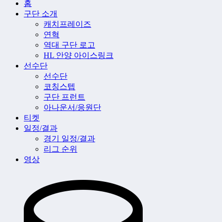
홈
구단 소개
캐치프레이즈
연혁
역대 구단 로고
HL 안양 아이스링크
선수단
선수단
코칭스텝
구단 프런트
아나운서/응원단
티켓
일정/결과
경기 일정/결과
리그 순위
영상