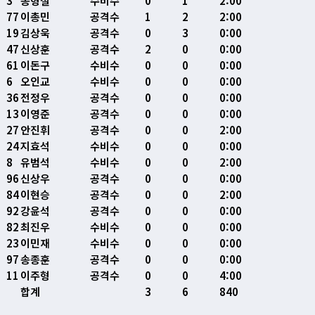
3
송형철
수비수
0
1
2:00
77
이총민
공격수
1
2
2:00
19
김상욱
공격수
0
3
0:00
47
신상훈
공격수
2
0
0:00
61
이돈구
수비수
0
0
0:00
6
오인교
수비수
0
0
0:00
36
전정우
공격수
0
0
0:00
13
이영준
공격수
0
0
0:00
27
안진휘
공격수
0
0
2:00
24
지효석
수비수
0
0
0:00
8
유범석
수비수
0
0
2:00
96
신상우
공격수
0
0
0:00
84
이현승
공격수
0
0
2:00
92
강윤석
공격수
0
0
0:00
82
최진우
수비수
0
0
0:00
23
이민재
수비수
0
0
0:00
97
송종훈
공격수
0
0
0:00
11
이주형
공격수
0
0
4:00
합계
3
6
840