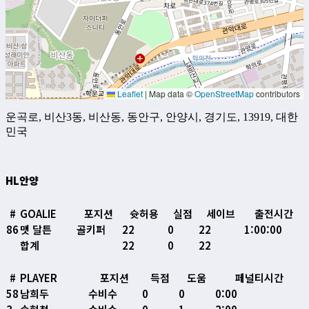
Leaflet
|
Map data ©
OpenStreetMap
contributors
운곡로, 비산3동, 비산동, 동안구, 안양시, 경기도, 13919, 대한
민국
HL안양
#
GOALIE
포지션
슛허용
실점
세이브
출전시간
86
맷 달튼
골키퍼
22
0
22
1:00:00
합계
22
0
22
#
PLAYER
포지션
득점
도움
페널티시간
58
남희두
수비수
0
0
0:00