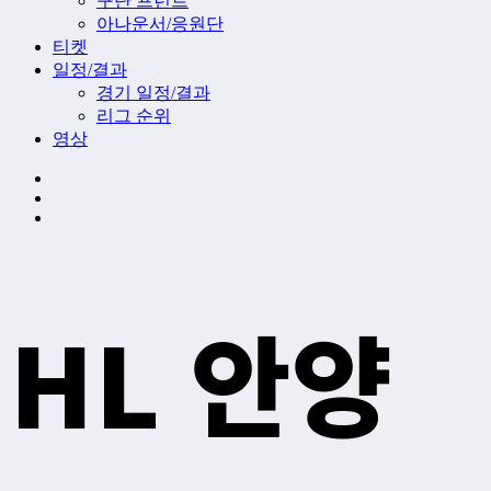
구단 프런트
아나운서/응원단
티켓
일정/결과
경기 일정/결과
리그 순위
영상
HL 안양