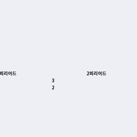
1피리어드
2피리어드
3
2