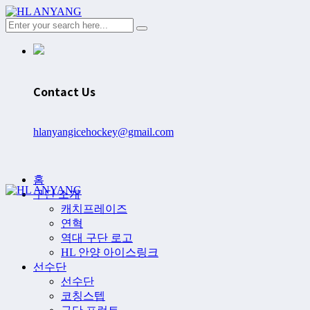
Contact Us
hlanyangicehockey@gmail.com
홈
구단 소개
캐치프레이즈
연혁
역대 구단 로고
HL 안양 아이스링크
선수단
선수단
코칭스텝