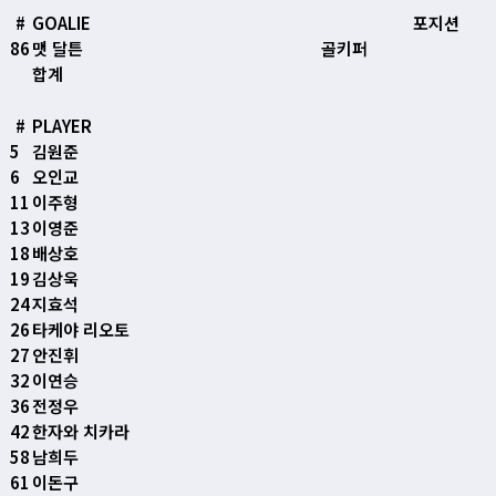
#
GOALIE
포지션
86
맷 달튼
골키퍼
합계
#
PLAYER
5
김원준
6
오인교
11
이주형
13
이영준
18
배상호
19
김상욱
24
지효석
26
타케야 리오토
27
안진휘
32
이연승
36
전정우
42
한자와 치카라
58
남희두
61
이돈구