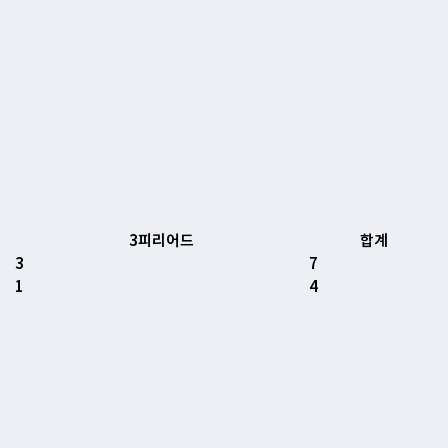
3피리어드
합계
3
7
1
4