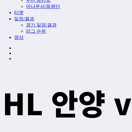
구단 프런트
아나운서/응원단
티켓
일정/결과
경기 일정/결과
리그 순위
영상
HL 안양 