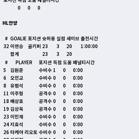
0
0
0
HL안양
#
GOALIE
포지션
슛허용
실점
세이브
출전시간
32
이연승
골키퍼
23
3
20
1:00:00
합계
23
3
20
#
PLAYER
포지션
득점
도움
페널티시간
5
김원준
수비수
1
0
0:00
6
오인교
수비수
0
0
0:00
8
유범석
수비수
0
0
0:00
11
이주형
공격수
0
0
0:00
18
배상호
공격수
0
0
0:00
19
김상욱
공격수
0
0
0:00
23
이민재
수비수
0
0
0:00
24
지효석
수비수
0
0
0:00
26
타케야 리오토
수비수
0
0
0:00