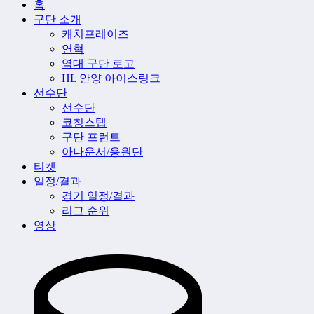
홈
구단 소개
캐치프레이즈
연혁
역대 구단 로고
HL 안양 아이스링크
선수단
선수단
코칭스텝
구단 프런트
아나운서/응원단
티켓
일정/결과
경기 일정/결과
리그 순위
영상