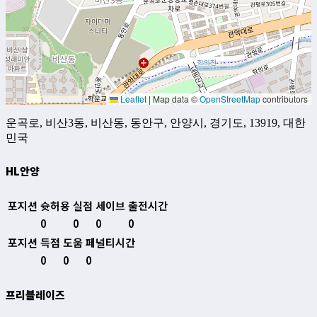
Leaflet
|
Map data ©
OpenStreetMap
contributors
운곡로, 비산3동, 비산동, 동안구, 안양시, 경기도, 13919, 대한
민국
HL안양
포지션
슛허용
실점
세이브
출전시간
0
0
0
0
포지션
득점
도움
페널티시간
0
0
0
프리블레이즈