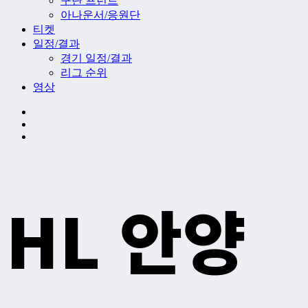
구단 프런트
아나운서/응원단
티켓
일정/결과
경기 일정/결과
리그 순위
영상
HL 안양