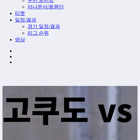
구단 프런트
아나운서/응원단
티켓
일정/결과
경기 일정/결과
리그 순위
영상
고쿠도 vs