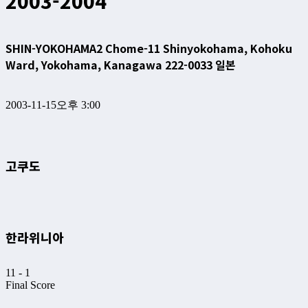
2003-2004
SHIN-YOKOHAMA
2 Chome-11 Shinyokohama, Kohoku
Ward, Yokohama, Kanagawa 222-0033 일본
2003-11-15
오후 3:00
고쿠도
한라위니아
11
-
1
Final Score