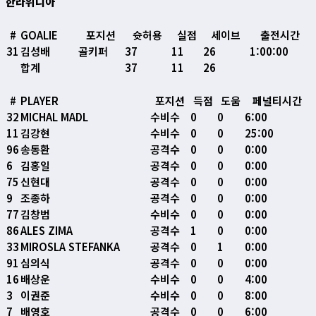
한라위니아
#
GOALIE
포지션
슛허용
실점
세이브
출전시간
31
김성배
골키퍼
37
11
26
1:00:00
합계
37
11
26
#
PLAYER
포지션
득점
도움
페널티시간
32
MICHAL MADL
수비수
0
0
6:00
11
김강현
수비수
0
0
25:00
96
송동환
공격수
0
0
0:00
6
김홍일
공격수
0
0
0:00
75
신현대
공격수
0
0
0:00
9
조종하
공격수
0
0
0:00
77
김창범
수비수
0
0
0:00
86
ALES ZIMA
공격수
1
0
0:00
33
MIROSLA STEFANKA
공격수
0
1
0:00
91
심의식
공격수
0
0
0:00
16
배상운
수비수
0
0
4:00
3
이권준
수비수
0
0
8:00
7
배영호
공격수
0
0
6:00