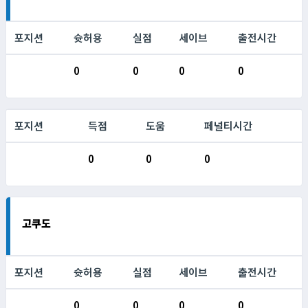
포지션
슛허용
실점
세이브
출전시간
0
0
0
0
포지션
득점
도움
페널티시간
0
0
0
고쿠도
포지션
슛허용
실점
세이브
출전시간
0
0
0
0