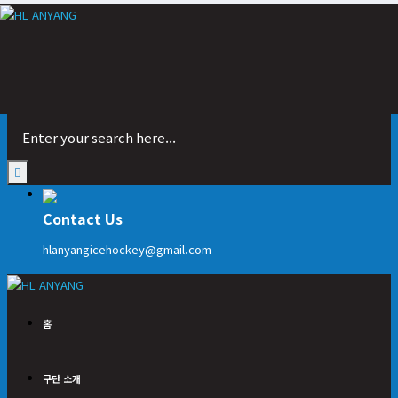
Contact Us
hlanyangicehockey@gmail.com
홈
구단 소개