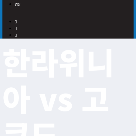
영상
한라위니
아 vs 고
쿠도