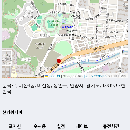
Leaflet
|
Map data ©
OpenStreetMap
contributors
운곡로, 비산3동, 비산동, 동안구, 안양시, 경기도, 13919, 대한
민국
한라위니아
포지션
슛허용
실점
세이브
출전시간