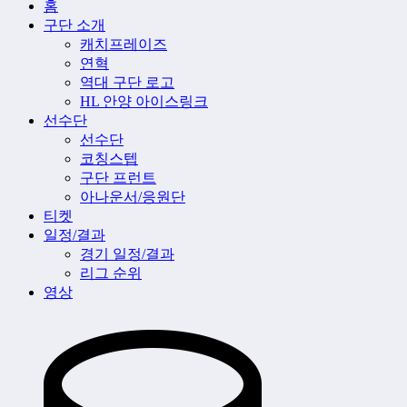
홈
구단 소개
캐치프레이즈
연혁
역대 구단 로고
HL 안양 아이스링크
선수단
선수단
코칭스텝
구단 프런트
아나운서/응원단
티켓
일정/결과
경기 일정/결과
리그 순위
영상