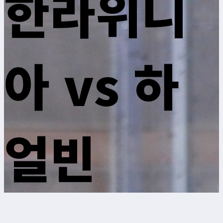
한라위니
아 vs 하
얼빈