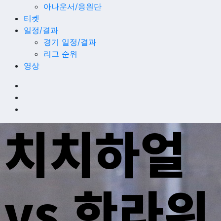
아나운서/응원단
티켓
일정/결과
경기 일정/결과
리그 순위
영상
치치하얼
vs 한라위