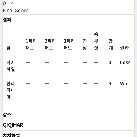
0
-
4
Final Score
결과
승
1피리
2피리
3피리
연
부
합
팀
어드
어드
어드
장
샷
계
결과
치치
—
—
—
—
—
0
Loss
하얼
한라
—
—
—
—
—
4
Win
위니
아
장소
QIQIHAR
치치하얼