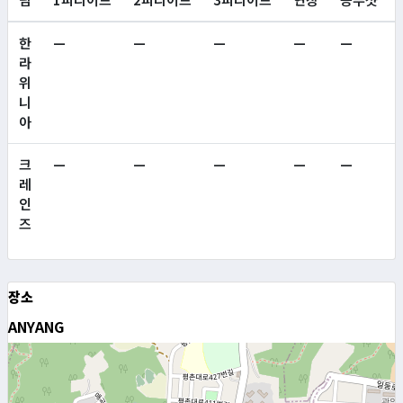
한
—
—
—
—
—
라
위
니
아
크
—
—
—
—
—
레
인
즈
장소
ANYANG