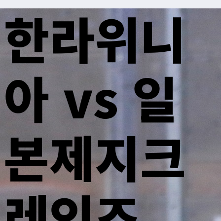
한라위니
아 vs 일
본제지크
레인즈