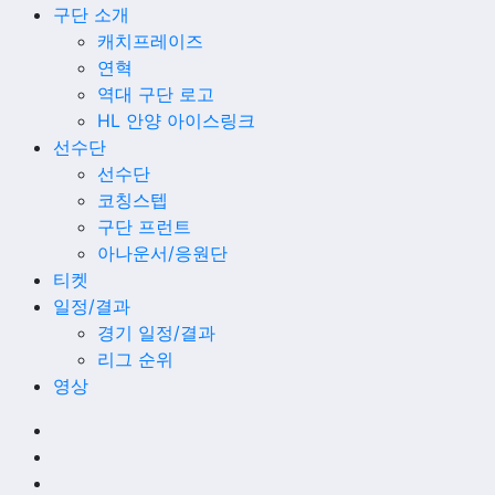
구단 소개
캐치프레이즈
연혁
역대 구단 로고
HL 안양 아이스링크
선수단
선수단
코칭스텝
구단 프런트
아나운서/응원단
티켓
일정/결과
경기 일정/결과
리그 순위
영상