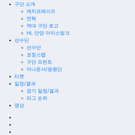
구단 소개
캐치프레이즈
연혁
역대 구단 로고
HL 안양 아이스링크
선수단
선수단
코칭스텝
구단 프런트
아나운서/응원단
티켓
일정/결과
경기 일정/결과
리그 순위
영상