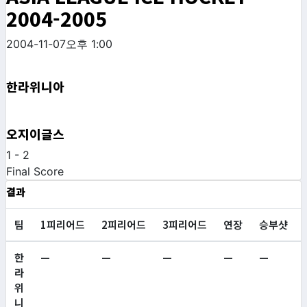
2004-2005
2004-11-07
오후 1:00
한라위니아
오지이글스
1
-
2
Final Score
결과
팀
1피리어드
2피리어드
3피리어드
연장
승부샷
한
—
—
—
—
—
라
위
니