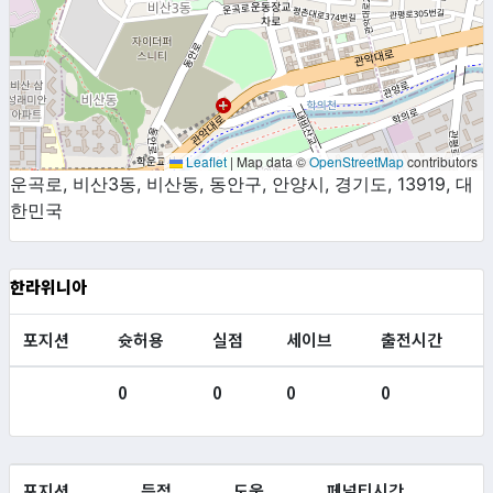
Leaflet
|
Map data ©
OpenStreetMap
contributors
운곡로, 비산3동, 비산동, 동안구, 안양시, 경기도, 13919, 대
한민국
한라위니아
포지션
슛허용
실점
세이브
출전시간
0
0
0
0
포지션
득점
도움
페널티시간