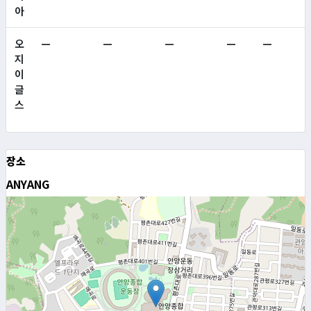
아
오
—
—
—
—
—
지
이
글
스
장소
ANYANG