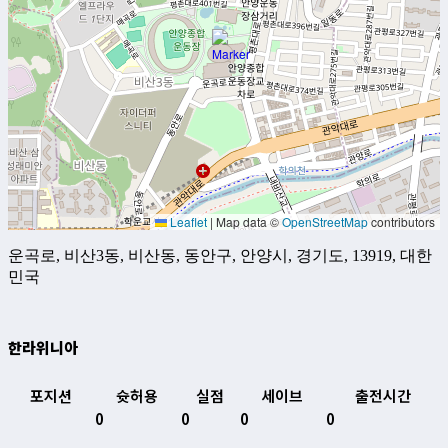
Leaflet
|
Map data ©
OpenStreetMap
contributors
운곡로, 비산3동, 비산동, 동안구, 안양시, 경기도, 13919, 대한
민국
한라위니아
포지션
슛허용
실점
세이브
출전시간
0
0
0
0