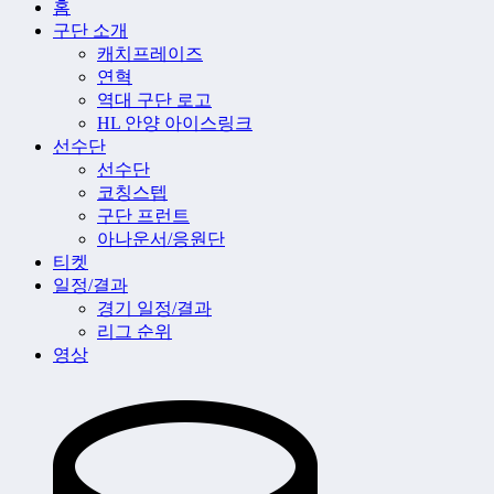
홈
구단 소개
캐치프레이즈
연혁
역대 구단 로고
HL 안양 아이스링크
선수단
선수단
코칭스텝
구단 프런트
아나운서/응원단
티켓
일정/결과
경기 일정/결과
리그 순위
영상