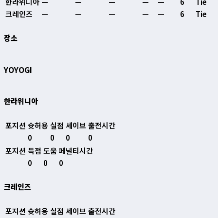
한라위니아
—
—
—
—
—
6
Tie
크레인즈
—
—
—
—
—
6
Tie
장소
YOYOGI
한라위니아
포지션
슛허용
실점
세이브
출전시간
0
0
0
0
포지션
득점
도움
페널티시간
0
0
0
크레인즈
포지션
슛허용
실점
세이브
출전시간