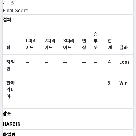
4
-
5
Final Score
결과
승
1피리
2피리
3피리
연
부
합
팀
어드
어드
어드
장
샷
계
결과
하얼
—
—
—
—
—
4
Loss
빈
한라
—
—
—
—
—
5
Win
위니
아
장소
HARBIN
하얼빈