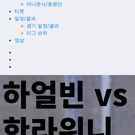
아나운서/응원단
티켓
일정/결과
경기 일정/결과
리그 순위
영상
하얼빈 vs
한라위니