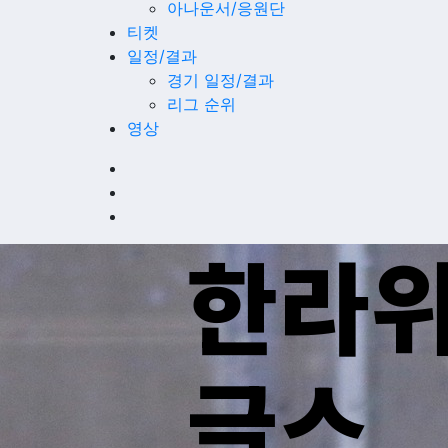
아나운서/응원단
티켓
일정/결과
경기 일정/결과
리그 순위
영상
한라위
글스