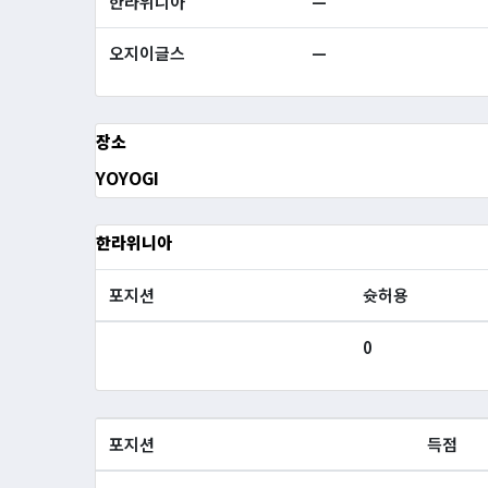
한라위니아
—
오지이글스
—
장소
YOYOGI
한라위니아
포지션
슛허용
0
포지션
득점