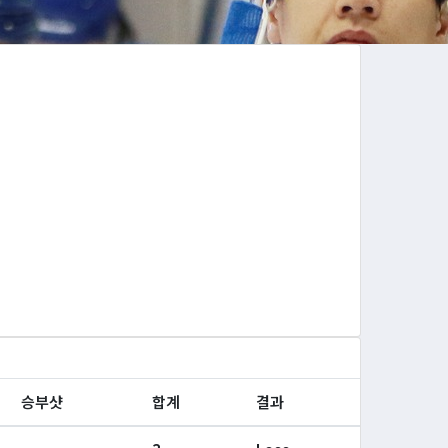
승부샷
합계
결과