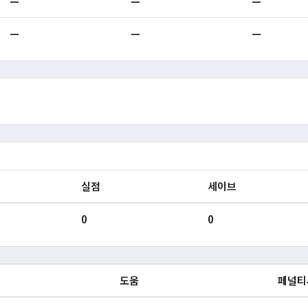
—
—
—
—
—
—
실점
세이브
0
0
도움
페널티