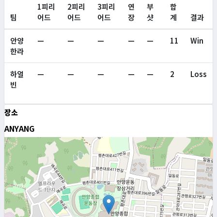
1피리
2피리
3피리
연
부
합
팀
어드
어드
어드
장
샷
계
결과
안양
—
—
—
—
—
11
Win
한라
하얼
—
—
—
—
—
2
Loss
빈
장소
ANYANG