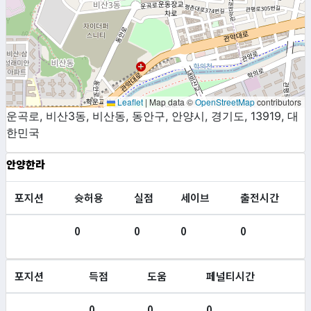
Leaflet
|
Map data ©
OpenStreetMap
contributors
운곡로, 비산3동, 비산동, 동안구, 안양시, 경기도, 13919, 대
한민국
안양한라
포지션
슛허용
실점
세이브
출전시간
0
0
0
0
포지션
득점
도움
페널티시간
0
0
0