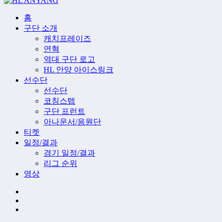
홈
구단 소개
캐치프레이즈
연혁
역대 구단 로고
HL 안양 아이스링크
선수단
선수단
코칭스텝
구단 프런트
아나운서/응원단
티켓
일정/결과
경기 일정/결과
리그 순위
영상