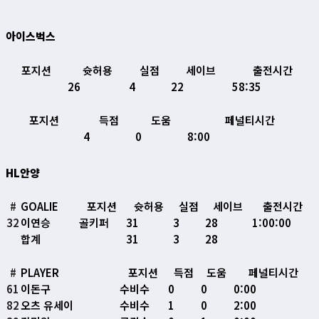
아이스벅스
포지션
슛허용
실점
세이브
출전시간
26
4
22
58:35
포지션
득점
도움
페널티시간
4
0
8:00
HL안양
#
GOALIE
포지션
슛허용
실점
세이브
출전시간
32
이연승
골키퍼
31
3
28
1:00:00
합계
31
3
28
#
PLAYER
포지션
득점
도움
페널티시간
61
이돈구
수비수
0
0
0:00
82
오츠 유세이
수비수
1
0
2:00