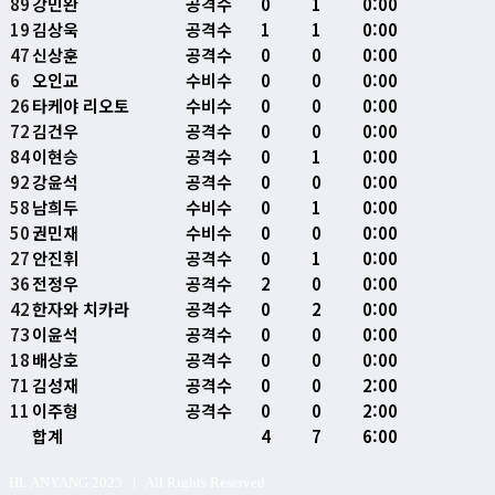
89
강민완
공격수
0
1
0:00
19
김상욱
공격수
1
1
0:00
47
신상훈
공격수
0
0
0:00
6
오인교
수비수
0
0
0:00
26
타케야 리오토
수비수
0
0
0:00
72
김건우
공격수
0
0
0:00
84
이현승
공격수
0
1
0:00
92
강윤석
공격수
0
0
0:00
58
남희두
수비수
0
1
0:00
50
권민재
수비수
0
0
0:00
27
안진휘
공격수
0
1
0:00
36
전정우
공격수
2
0
0:00
42
한자와 치카라
공격수
0
2
0:00
73
이윤석
공격수
0
0
0:00
18
배상호
공격수
0
0
0:00
71
김성재
공격수
0
0
2:00
11
이주형
공격수
0
0
2:00
합계
4
7
6:00
HL ANYANG 2023 | All Rights Reserved