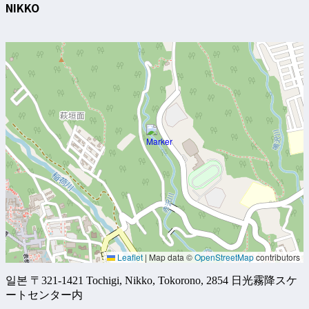
NIKKO
Leaflet
|
Map data ©
OpenStreetMap
contributors
일본 〒321-1421 Tochigi, Nikko, Tokorono, 2854 日光霧降スケ
ートセンター内