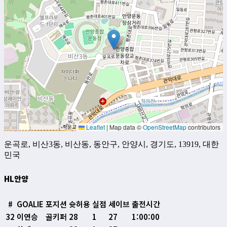
Leaflet
|
Map data ©
OpenStreetMap
contributors
운곡로, 비산3동, 비산동, 동안구, 안양시, 경기도, 13919, 대한
민국
HL안양
#
GOALIE
포지션
슛허용
실점
세이브
출전시간
32
이연승
골키퍼
28
1
27
1:00:00