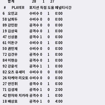
합계
28
1
27
#
PLAYER
포지션
득점
도움
페널티시간
6
오인교
수비수
0
1
0:00
58
남희두
수비수
0
0
0:00
89
강민완
공격수
0
0
0:00
19
김상욱
공격수
0
1
0:00
47
신상훈
공격수
1
0
0:00
61
이돈구
수비수
0
1
0:00
50
권민재
수비수
0
0
0:00
72
김건우
공격수
0
1
0:00
84
이현승
공격수
0
1
0:00
92
강윤석
공격수
1
1
0:00
82
오츠 유세이
수비수
0
0
0:00
26
타케야 리오토
수비수
0
0
0:00
27
안진휘
공격수
0
1
0:00
71
김성재
공격수
1
0
2:00
42
한자와 치카라
공격수
0
1
0:00
18
배상호
공격수
1
0
4:00