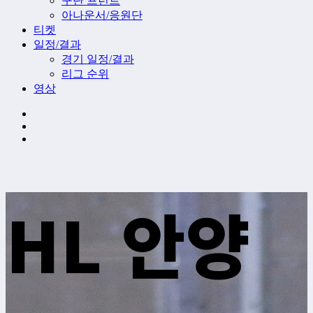
구단 프런트
아나운서/응원단
티켓
일정/결과
경기 일정/결과
리그 순위
영상
HL 안양