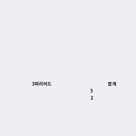
3피리어드
합계
5
2