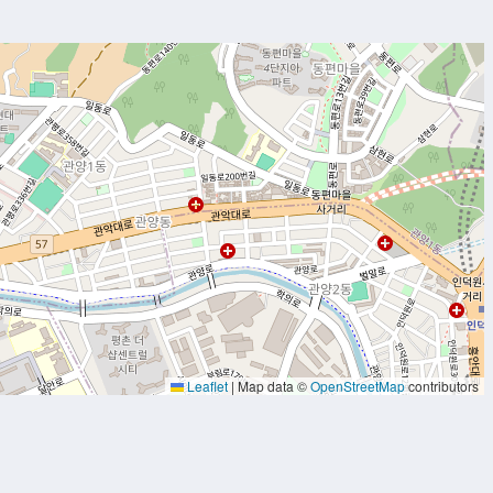
Leaflet
|
Map data ©
OpenStreetMap
contributors