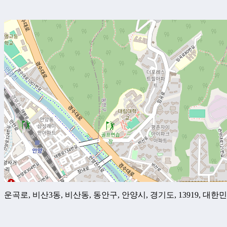
운곡로, 비산3동, 비산동, 동안구, 안양시, 경기도, 13919, 대한