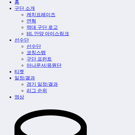
홈
구단 소개
캐치프레이즈
연혁
역대 구단 로고
HL 안양 아이스링크
선수단
선수단
코칭스텝
구단 프런트
아나운서/응원단
티켓
일정/결과
경기 일정/결과
리그 순위
영상