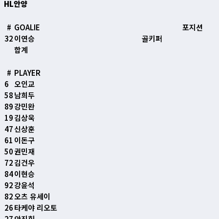
HL안양
#
GOALIE
포지션
32
이연승
골키퍼
합계
#
PLAYER
6
오인교
58
남희두
89
강민완
19
김상욱
47
신상훈
61
이돈구
50
권민재
72
김건우
84
이현승
92
강윤석
82
오츠 유세이
26
타케야 리오토
27
안진휘