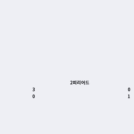
2피리어드
3
0
0
1