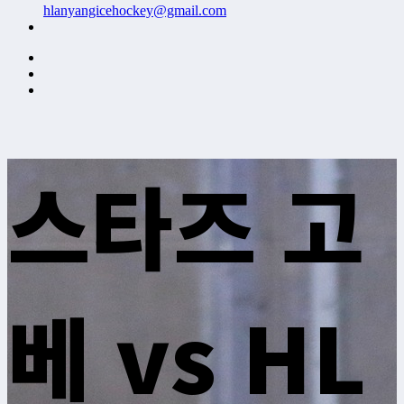
hlanyangicehockey@gmail.com
스타즈 고
베 vs HL