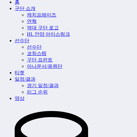
홈
구단 소개
캐치프레이즈
연혁
역대 구단 로고
HL 안양 아이스링크
선수단
선수단
코칭스텝
구단 프런트
아나운서/응원단
티켓
일정/결과
경기 일정/결과
리그 순위
영상