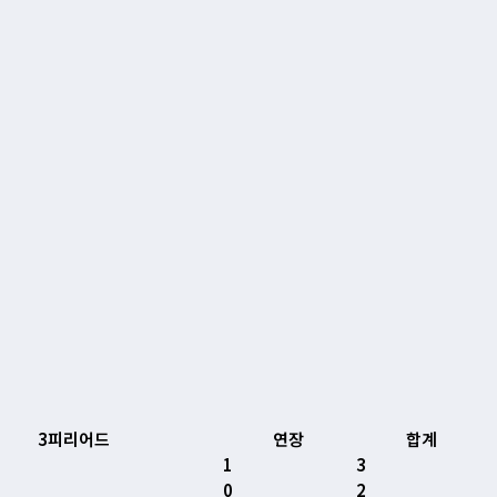
3피리어드
연장
합계
1
3
0
2