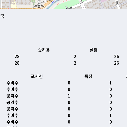
민국
슛허용
실점
28
2
26
28
2
26
포지션
득점
수비수
0
1
수비수
0
0
공격수
1
0
공격수
0
0
공격수
0
0
수비수
0
1
수비수
0
0