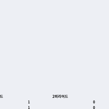
드
2피리어드
1
0
1
0