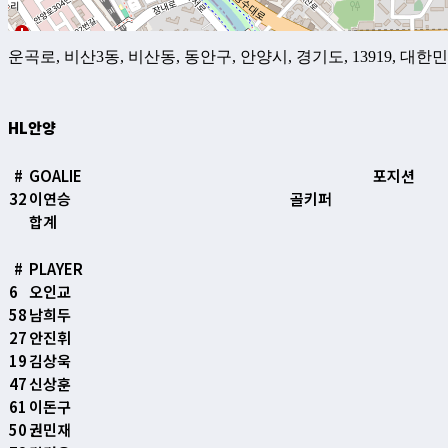
운곡로, 비산3동, 비산동, 동안구, 안양시, 경기도, 13919, 대한
HL안양
#
GOALIE
포지션
32
이연승
골키퍼
합계
#
PLAYER
6
오인교
58
남희두
27
안진휘
19
김상욱
47
신상훈
61
이돈구
50
권민재