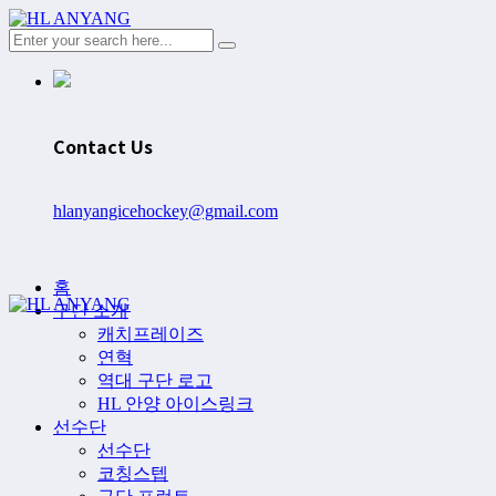
Contact Us
hlanyangicehockey@gmail.com
홈
구단 소개
캐치프레이즈
연혁
역대 구단 로고
HL 안양 아이스링크
선수단
선수단
코칭스텝