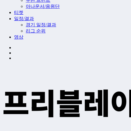
구단 프런트
아나운서/응원단
티켓
일정/결과
경기 일정/결과
리그 순위
영상
프리블레이즈