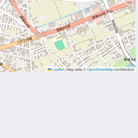
Leaflet
|
Map data ©
OpenStreetMap
contributors