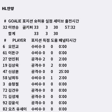
HL안양
#
GOALIE
포지션
슛허용
실점
세이브
출전시간
32
이연승
골키퍼
33
3
30
57:32
합계
33
3
30
#
PLAYER
포지션
득점
도움
페널티시간
6
오인교
수비수
0
0
0:00
61
이돈구
수비수
0
0
0:00
27
안진휘
공격수
2
0
2:00
19
김상욱
공격수
0
2
0:00
47
신상훈
공격수
0
0
25:00
58
남희두
수비수
0
1
2:00
3
송형철
수비수
0
0
0:00
72
김건우
공격수
0
0
0:00
71
김성재
공격수
0
0
0:00
92
강윤석
공격수
0
0
0:00
82
오츠 유세이
수비수
0
0
0:00