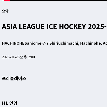
요약
ASIA LEAGUE ICE HOCKEY 2025
HACHINOHE
Sanjome-7-7 Shiriuchimachi, Hachinohe, 
2026-01-25
오후 2:00
프리블레이즈
HL 안양