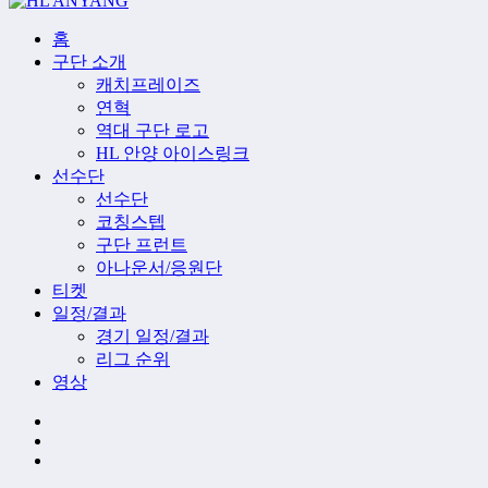
홈
구단 소개
캐치프레이즈
연혁
역대 구단 로고
HL 안양 아이스링크
선수단
선수단
코칭스텝
구단 프런트
아나운서/응원단
티켓
일정/결과
경기 일정/결과
리그 순위
영상