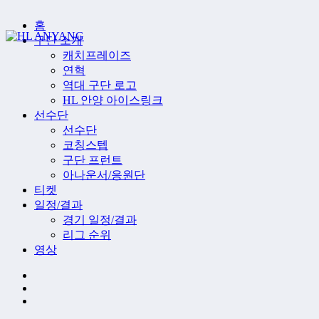
홈
구단 소개
캐치프레이즈
연혁
역대 구단 로고
HL 안양 아이스링크
선수단
선수단
코칭스텝
구단 프런트
아나운서/응원단
티켓
일정/결과
경기 일정/결과
리그 순위
영상