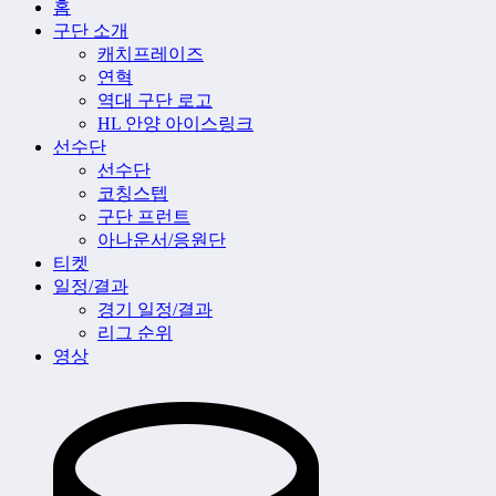
홈
구단 소개
캐치프레이즈
연혁
역대 구단 로고
HL 안양 아이스링크
선수단
선수단
코칭스텝
구단 프런트
아나운서/응원단
티켓
일정/결과
경기 일정/결과
리그 순위
영상