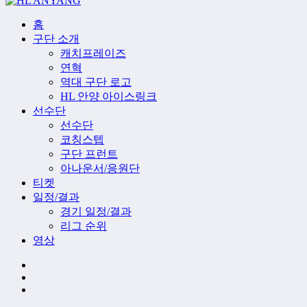
홈
구단 소개
캐치프레이즈
연혁
역대 구단 로고
HL 안양 아이스링크
선수단
선수단
코칭스텝
구단 프런트
아나운서/응원단
티켓
일정/결과
경기 일정/결과
리그 순위
영상