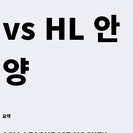
vs HL 안
양
요약