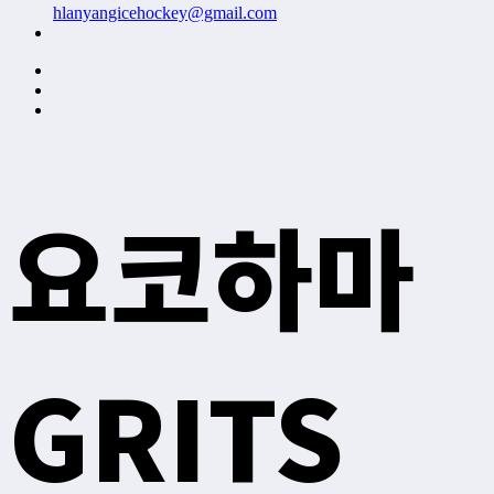
hlanyangicehockey@gmail.com
요코하마
GRITS