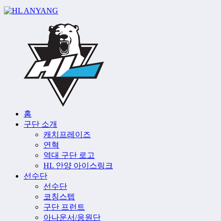
홈
구단 소개
캐치프레이즈
연혁
역대 구단 로고
HL 안양 아이스링크
선수단
선수단
코칭스텝
구단 프런트
아나운서/응원단