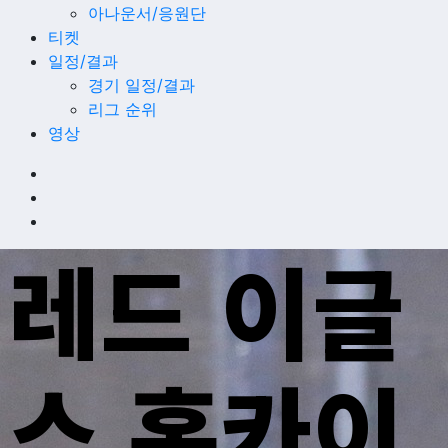
아나운서/응원단
티켓
일정/결과
경기 일정/결과
리그 순위
영상
레드 이글
스 홋카이