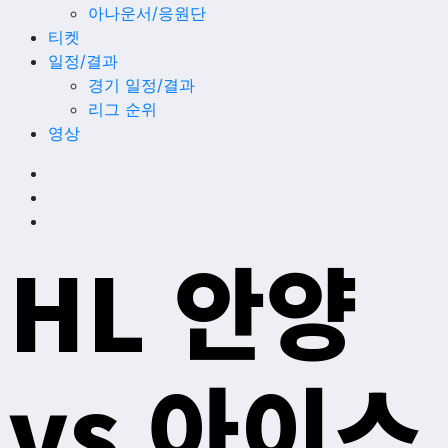
아나운서/응원단
티켓
일정/결과
경기 일정/결과
리그 순위
영상
HL 안양
vs 아이스