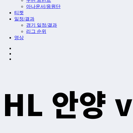
구단 프런트
아나운서/응원단
티켓
일정/결과
경기 일정/결과
리그 순위
영상
HL 안양 