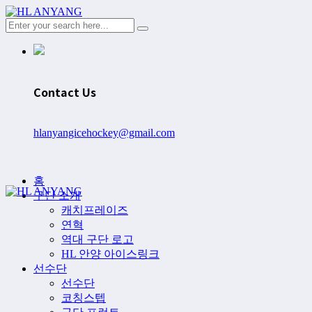
Contact Us
hlanyangicehockey@gmail.com
홈
구단 소개
캐치프레이즈
연혁
역대 구단 로고
HL 안양 아이스링크
선수단
선수단
코칭스텝