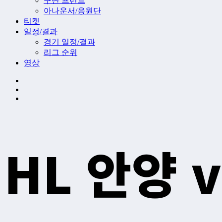
구단 프런트
아나운서/응원단
티켓
일정/결과
경기 일정/결과
리그 순위
영상
HL 안양 