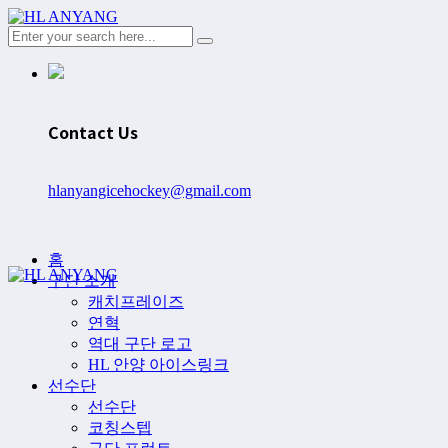
Contact Us
hlanyangicehockey@gmail.com
홈
구단 소개
캐치프레이즈
연혁
역대 구단 로고
HL 안양 아이스링크
선수단
선수단
코칭스텝