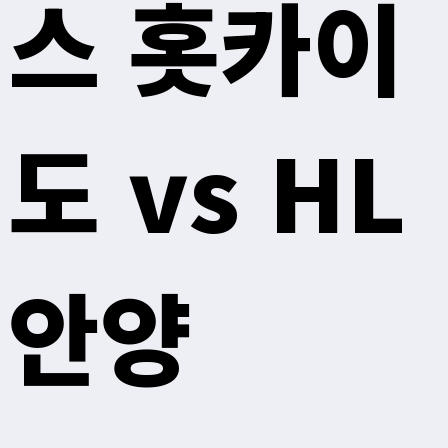
스 홋카이
도 vs HL
안양