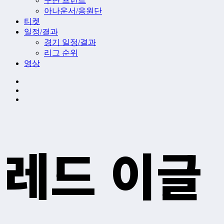
구단 프런트
아나운서/응원단
티켓
일정/결과
경기 일정/결과
리그 순위
영상
레드 이글