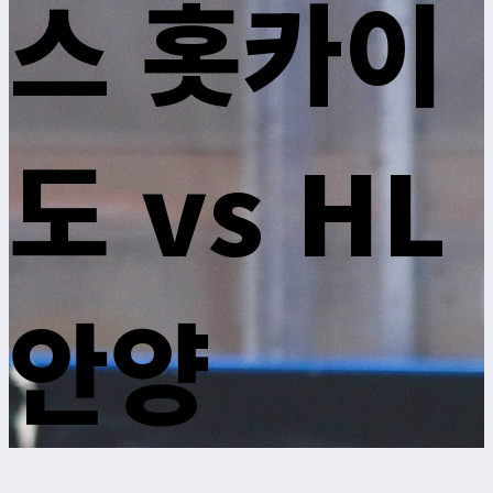
스 홋카이
도 vs HL
안양