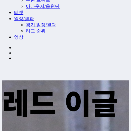
구단 프런트
아나운서/응원단
티켓
일정/결과
경기 일정/결과
리그 순위
영상
레드 이글