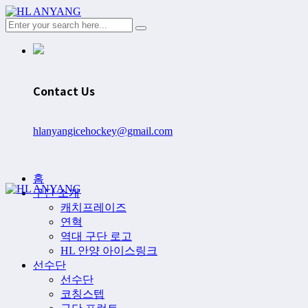
Contact Us
hlanyangicehockey@gmail.com
홈
구단 소개
캐치프레이즈
연혁
역대 구단 로고
HL 안양 아이스링크
선수단
선수단
코칭스텝