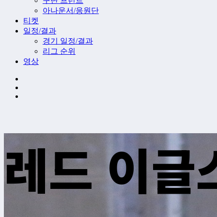
구단 프런트
아나운서/응원단
티켓
일정/결과
경기 일정/결과
리그 순위
영상
레드 이글스