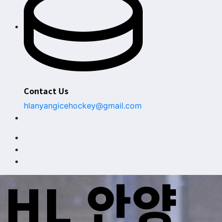
Contact Us
hlanyangicehockey@gmail.com
HL 안양