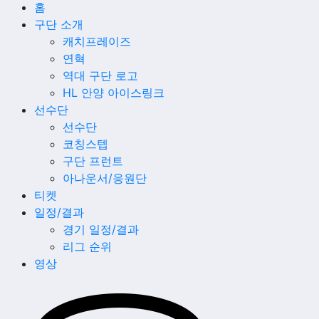
홈
구단 소개
캐치프레이즈
연혁
역대 구단 로고
HL 안양 아이스링크
선수단
선수단
코칭스텝
구단 프런트
아나운서/응원단
티켓
일정/결과
경기 일정/결과
리그 순위
영상