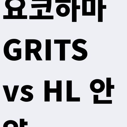
요코하마
GRITS
vs HL 안