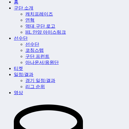
홈
구단 소개
캐치프레이즈
연혁
역대 구단 로고
HL 안양 아이스링크
선수단
선수단
코칭스텝
구단 프런트
아나운서/응원단
티켓
일정/결과
경기 일정/결과
리그 순위
영상