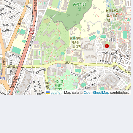
Leaflet
|
Map data ©
OpenStreetMap
contributors