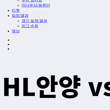
구단 프런트
아나운서/응원단
티켓
일정/결과
경기 일정/결과
리그 순위
영상
HL안양 v