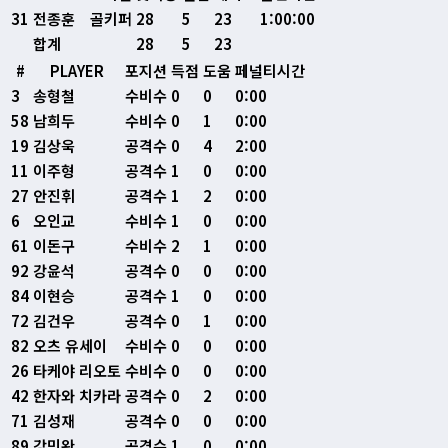
31
전종훈
골키퍼
28
5
23
1:00:00
합계
28
5
23
#
PLAYER
포지션
득점
도움
페널티시간
3
송형철
수비수
0
0
0:00
58
남희두
수비수
0
1
0:00
19
김상욱
공격수
0
4
2:00
11
이주형
공격수
1
0
0:00
27
안진휘
공격수
1
2
0:00
6
오인교
수비수
1
0
0:00
61
이돈구
수비수
2
1
0:00
92
강윤석
공격수
0
0
0:00
84
이현승
공격수
1
0
0:00
72
김건우
공격수
0
1
0:00
82
오츠 유세이
수비수
0
0
0:00
26
타케야 리오토
수비수
0
0
0:00
42
한자와 치카라
공격수
0
2
0:00
71
김성재
공격수
0
0
0:00
89
강민완
공격수
1
0
0:00