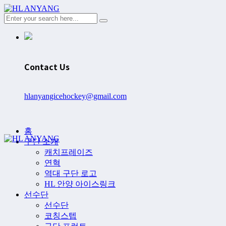
Contact Us
hlanyangicehockey@gmail.com
홈
구단 소개
캐치프레이즈
연혁
역대 구단 로고
HL 안양 아이스링크
선수단
선수단
코칭스텝