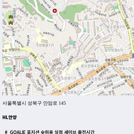
서울특별시 성북구 안암로 145
HL안양
#
GOALIE
포지션
슛허용
실점
세이브
출전시간