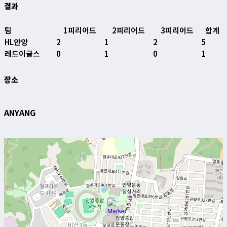
결과
팀
1피리어드
2피리어드
3피리어드
합계
HL안양
2
1
2
5
레드이글스
0
1
0
1
장소
ANYANG