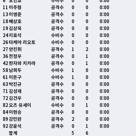
6
오인교
수비수
0
0
0:00
11
이주형
공격수
0
0
0:00
13
이영준
공격수
0
0
0:00
18
배상호
공격수
0
0
0:00
19
김상욱
공격수
0
0
0:00
24
지효석
수비수
0
0
0:00
26
타케야 리오토
수비수
0
0
0:00
27
안진휘
공격수
1
2
0:00
36
전정우
공격수
0
1
0:00
42
한자와 치카라
공격수
0
1
0:00
58
남희두
수비수
1
0
0:00
61
이돈구
수비수
1
0
0:00
63
박진규
공격수
0
0
0:00
71
김성재
공격수
0
0
0:00
72
김건우
공격수
0
0
0:00
82
오츠 유세이
수비수
0
1
0:00
84
이현승
공격수
0
0
0:00
89
강민완
공격수
2
0
0:00
92
강윤석
공격수
0
1
0:00
합계
5
6