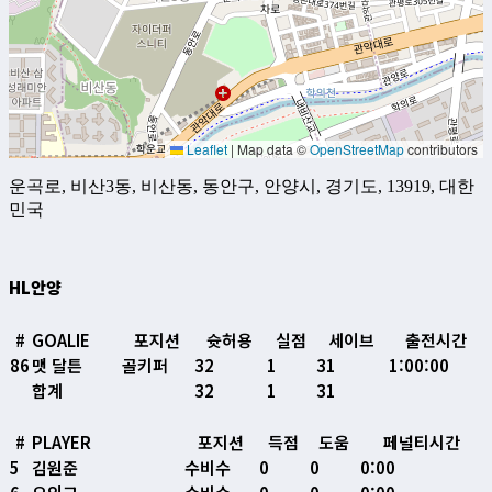
Leaflet
|
Map data ©
OpenStreetMap
contributors
운곡로, 비산3동, 비산동, 동안구, 안양시, 경기도, 13919, 대한
민국
HL안양
#
GOALIE
포지션
슛허용
실점
세이브
출전시간
86
맷 달튼
골키퍼
32
1
31
1:00:00
합계
32
1
31
#
PLAYER
포지션
득점
도움
페널티시간
5
김원준
수비수
0
0
0:00