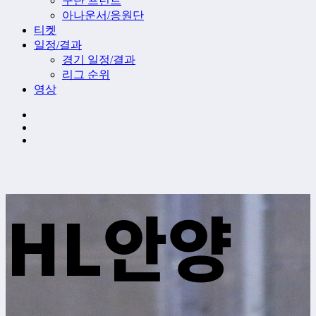
구단 프런트
아나운서/응원단
티켓
일정/결과
경기 일정/결과
리그 순위
영상
HL안양