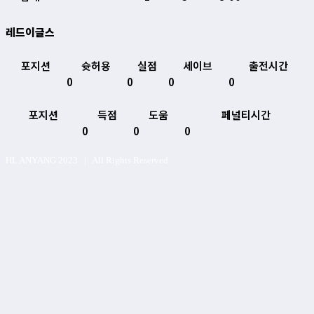
레드이글스
포지션
슛허용
실점
세이브
출전시간
0
0
0
0
포지션
득점
도움
페널티시간
0
0
0
HL ANYANG 2023 | All Rights Reserved