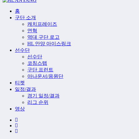
홈
구단 소개
캐치프레이즈
연혁
역대 구단 로고
HL 안양 아이스링크
선수단
선수단
코칭스텝
구단 프런트
아나운서/응원단
티켓
일정/결과
경기 일정/결과
리그 순위
영상