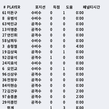
#
PLAYER
포지션
득점
도움
페널티시간
61
이돈구
수비수
0
1
0:00
8
유범석
수비수
0
0
0:00
63
박진규
공격수
0
0
0:00
13
이영준
공격수
0
0
0:00
27
안진휘
공격수
0
0
0:00
58
남희두
수비수
0
0
0:00
3
송형철
수비수
0
0
4:00
19
김상욱
공격수
0
1
0:00
92
강윤석
공격수
1
0
0:00
24
지효석
수비수
0
0
0:00
6
오인교
수비수
0
1
0:00
96
신상우
공격수
0
0
0:00
36
전정우
공격수
0
0
0:00
84
이현승
공격수
0
0
0:00
72
김건우
공격수
0
0
2:00
97
송종훈
공격수
0
0
2:00
29
이종민
공격수
0
0
0:00
합계
1
3
8:00