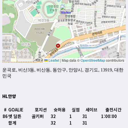
Leaflet
|
Map data ©
OpenStreetMap
contributors
운곡로, 비산3동, 비산동, 동안구, 안양시, 경기도, 13919, 대한
민국
HL안양
#
GOALIE
포지션
슛허용
실점
세이브
출전시간
86
맷 달튼
골키퍼
32
1
31
1:00:00
합계
32
1
31