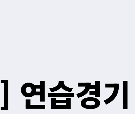
]
연습경기